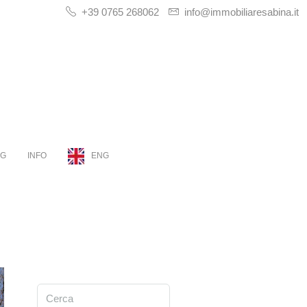
+39 0765 268062
info@immobiliaresabina.it
OG
INFO
ENG