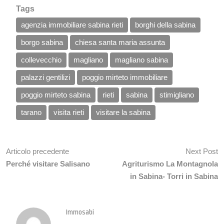
Tags
agenzia immobiliare sabina rieti
borghi della sabina
borgo sabina
chiesa santa maria assunta
collevecchio
magliano
magliano sabina
palazzi gentilizi
poggio mirteto immobiliare
poggio mirteto sabina
rieti
sabina
stimigliano
tarano
visita rieti
visitare la sabina
Articolo precedente
Next Post
Perché visitare Salisano
Agriturismo La Montagnola
in Sabina- Torri in Sabina
Immosabi