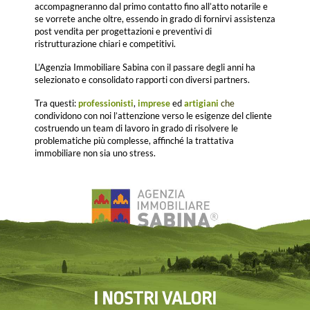
accompagneranno dal primo contatto fino all’atto notarile e
se vorrete anche oltre, essendo in grado di fornirvi assistenza
post vendita per progettazioni e preventivi di
ristrutturazione chiari e competitivi.
L’Agenzia Immobiliare Sabina con il passare degli anni ha
selezionato e consolidato rapporti con diversi partners.
Tra questi:
professionisti
,
imprese
ed
artigiani
che
condividono con noi l’attenzione verso le esigenze del cliente
costruendo un team di lavoro in grado di risolvere le
problematiche più complesse, affinché la trattativa
immobiliare non sia uno stress.
Le sedi della nostra Agenzia Immobiliare Sabina si trovano a
Roma
e
Poggio Mirteto
.
I NOSTRI VALORI