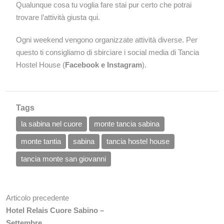
Qualunque cosa tu voglia fare stai pur certo che potrai
trovare l’attività giusta qui.
Ogni weekend vengono organizzate attività diverse. Per
questo ti consigliamo di sbirciare i social media di Tancia
Hostel House (
Facebook
e
Instagram
).
Tags
la sabina nel cuore
monte tancia sabina
monte tantia
sabina
tancia hostel house
tancia monte san giovanni
Articolo precedente
Hotel Relais Cuore Sabino –
Settembre