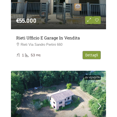
€55.000
Rieti Ufficio E Garage In Vendita
Rieti Via Sandro Pertini 660
1
53
Dettagli
mq
IN VENDITA