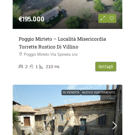
€195.000
Poggio Mirteto – Località Misericordia
Torrette Rustico Di Villino
Poggio Mirteto Via Spineta snc
2
1
210
Dettagli
mq
IN VENDITA
NUOVO INSERIMENTO