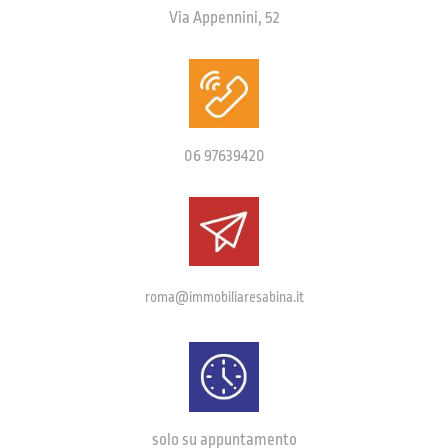
Via Appennini, 52
06 97639420
roma@immobiliaresabina.it
solo su appuntamento