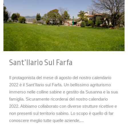
Sant’Ilario Sul Farfa
Il protagonista del mese di agosto del nostro calendario
2022 è il Sant'Ilario sul Farfa. Un bellissimo agriturismo
immerso nelle colline sabine e gestito da Susanna e la sua
famiglia. Sicuramente ricorderai del nostro calendario
2022. Abbiamo collaborato con diverse strutture ricettive e
non presenti sul territorio sabino. Lo scopo è quello di far
conoscere meglio tutte quelle aziende,...