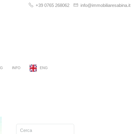
+39 0765 268062
info@immobiliaresabina.it
OG
INFO
ENG