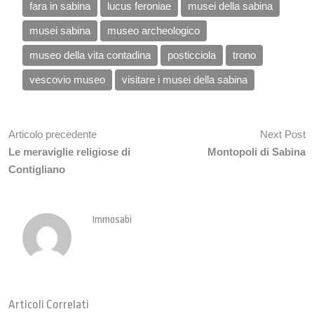
fara in sabina
lucus feroniae
musei della sabina
musei sabina
museo archeologico
museo della vita contadina
posticciola
trono
vescovio museo
visitare i musei della sabina
Articolo precedente
Next Post
Le meraviglie religiose di
Montopoli di Sabina
Contigliano
Immosabi
Articoli Correlati