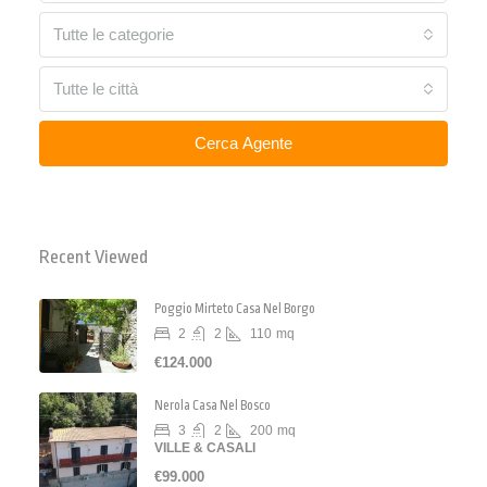
Tutte le categorie
Tutte le città
Cerca Agente
Recent Viewed
Poggio Mirteto Casa Nel Borgo
2
2
110
mq
€124.000
Nerola Casa Nel Bosco
3
2
200
mq
VILLE & CASALI
€99.000