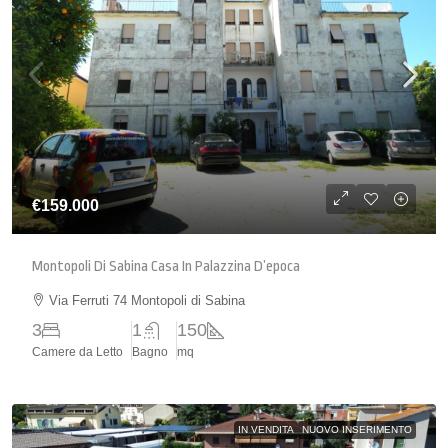
€159.000
Montopoli Di Sabina Casa In Palazzina D’epoca
Via Ferruti 74 Montopoli di Sabina
3
1
150
Camere da Letto
Bagno
mq
IN VENDITA
NUOVO INSERIMENTO