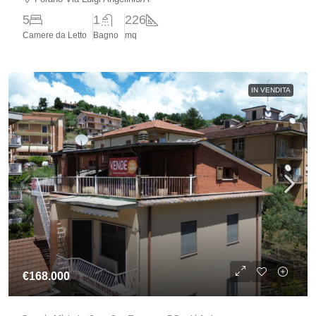
5
1
226
Camere da Letto
Bagno
mq
IN VENDITA
€168.000