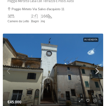
Poggio Mirteto Casa Con Terrazzo E Posti Auto
Poggio Mirteto Via Salvo d'acquisto 11
3
2
166
Camere da Letto
Bagni
mq
IN VENDITA
€45.000