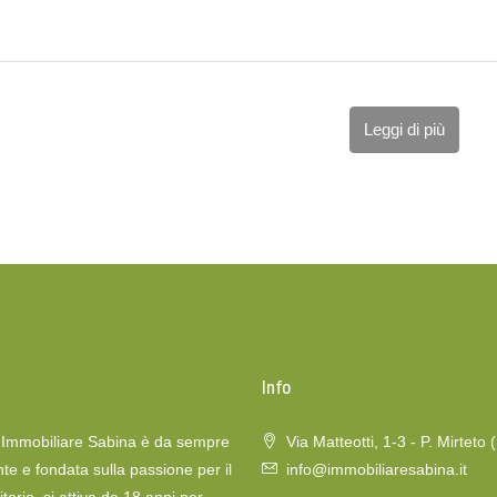
Leggi di più
o
Info
a Immobiliare Sabina è da sempre
Via Matteotti, 1-3 - P. Mirteto 
te e fondata sulla passione per il
info@immobiliaresabina.it
itorio, si attiva da 18 anni per