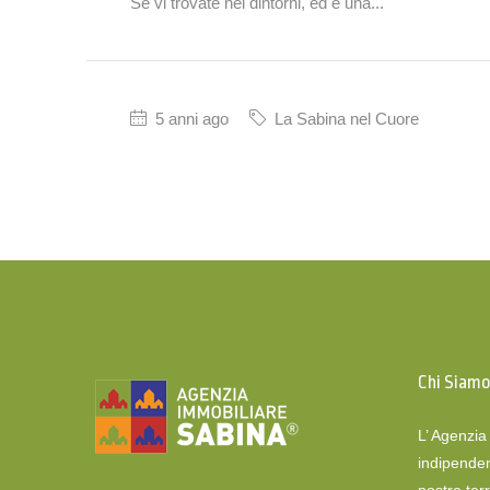
Se vi trovate nei dintorni, ed è una...
5 anni ago
La Sabina nel Cuore
Chi Siam
L’ Agenzi
indipenden
nostro terr