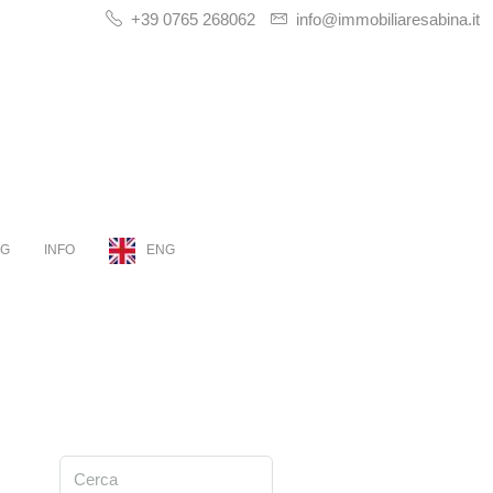
+39 0765 268062
info@immobiliaresabina.it
OG
INFO
ENG