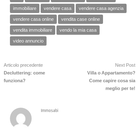
immobiliare
vendere casa
vendere casa agenzia
vendere casa online
vendita case online
vendita immobiliare
vendo la mia casa
video annuncio
Articolo precedente
Next Post
Decluttering: come
Villa o Appartamento?
funziona?
Come capire cosa sia
meglio per te!
Immosabi