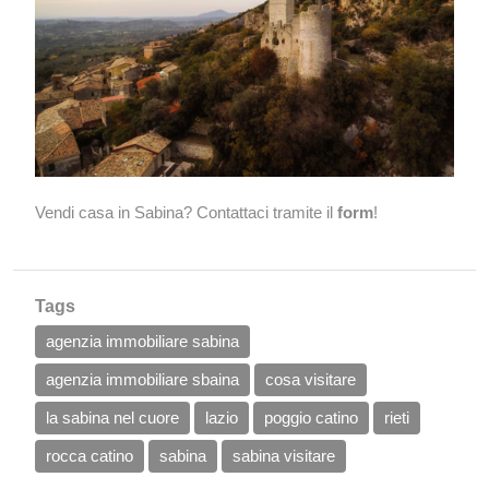
Vendi casa in Sabina? Contattaci tramite il
form
!
Tags
agenzia immobiliare sabina
agenzia immobiliare sbaina
cosa visitare
la sabina nel cuore
lazio
poggio catino
rieti
rocca catino
sabina
sabina visitare