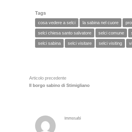
Tags
cosa vedere a selci
la sabina nel cuore
pro
selci chiesa santo salvatore
selci comune
selci sabina
selci visitare
selci visiting
v
Articolo precedente
Il borgo sabino di Stimigliano
Immosabi