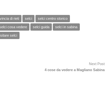
vincia di rieti
selci
selci centro storico
selci cosa vedere
selci guida
selci in sabina
isitare selci
Next Post
4 cose da vedere a Magliano Sabina