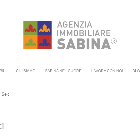
BILI
CHI SIAMO
SABINA NEL CUORE
LAVORA CON NOI
BL
i Selci
ci