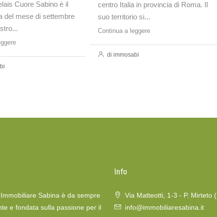
elais Cuore Sabino è il
centro Italia in provincia di Roma. Il
a del mese di settembre
suo territorio si...
tro...
Continua a leggere
eggere
di immosabi
bi
o
Info
a Immobiliare Sabina è da sempre
Via Matteotti, 1-3 - P. Mirteto 
te e fondata sulla passione per il
info@immobiliaresabina.it