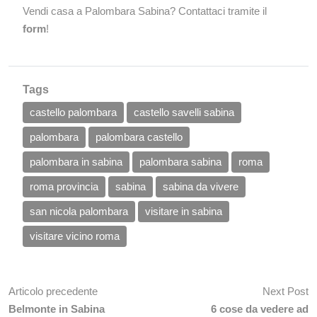
Vendi casa a Palombara Sabina? Contattaci tramite il
form
!
Tags
castello palombara
castello savelli sabina
palombara
palombara castello
palombara in sabina
palombara sabina
roma
roma provincia
sabina
sabina da vivere
san nicola palombara
visitare in sabina
visitare vicino roma
Articolo precedente
Next Post
Belmonte in Sabina
6 cose da vedere ad