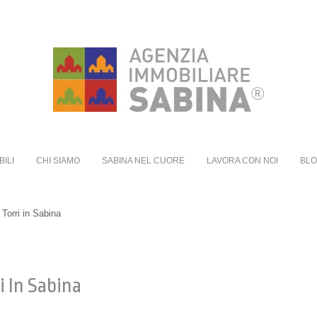
BILI
CHI SIAMO
SABINA NEL CUORE
LAVORA CON NOI
BL
 Torri in Sabina
i In Sabina