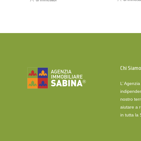
Chi Siam
L’ Agenzi
indipenden
nostro terr
aiutare a 
in tutta la