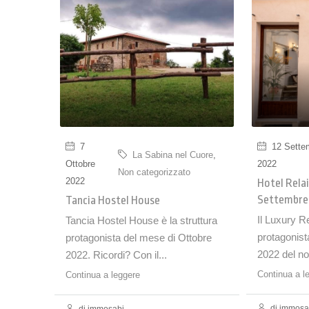
7
12 Sette
La Sabina nel Cuore
,
Ottobre
2022
Non categorizzato
2022
Hotel Rela
Settembre
Tancia Hostel House
Il Luxury R
Tancia Hostel House è la struttura
protagonist
protagonista del mese di Ottobre
2022 del nos
2022. Ricordi? Con il...
Continua a l
Continua a leggere
di immosa
di immosabi