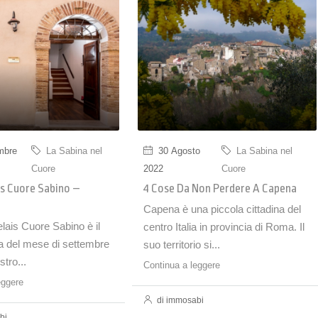
mbre
La Sabina nel
30 Agosto
La Sabina nel
Cuore
2022
Cuore
is Cuore Sabino –
4 Cose Da Non Perdere A Capena
Capena è una piccola cittadina del
elais Cuore Sabino è il
centro Italia in provincia di Roma. Il
a del mese di settembre
suo territorio si...
tro...
Continua a leggere
eggere
di immosabi
bi