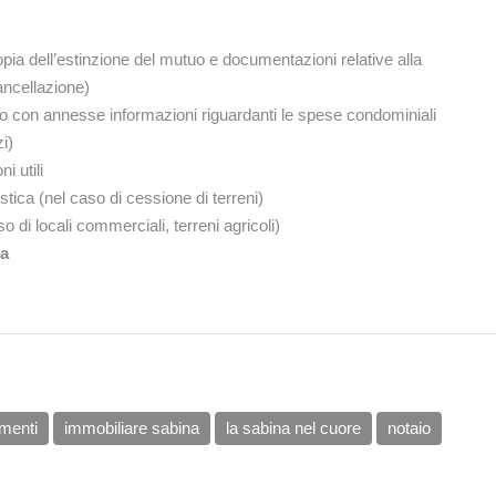
pia dell’estinzione del mutuo e documentazioni relative alla
ancellazione)
o con annesse informazioni riguardanti le spese condominiali
i)
i utili
stica (nel caso di cessione di terreni)
so di locali commerciali, terreni agricoli)
ca
menti
immobiliare sabina
la sabina nel cuore
notaio