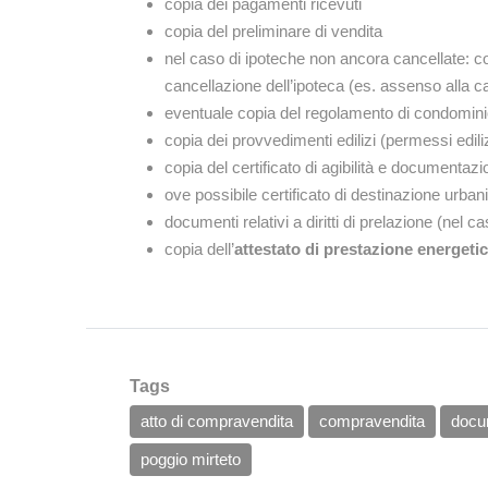
copia dei pagamenti ricevuti
copia del preliminare di vendita
nel caso di ipoteche non ancora cancellate: co
cancellazione dell’ipoteca (es. assenso alla c
eventuale copia del regolamento di condomini
copia dei provvedimenti edilizi (permessi ediliz
copia del certificato di agibilità e documentazion
ove possibile certificato di destinazione urbani
documenti relativi a diritti di prelazione (nel ca
copia dell’
attestato di prestazione energeti
Tags
atto di compravendita
compravendita
docu
poggio mirteto