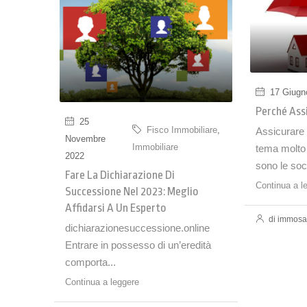
17 Giugn
Perché Ass
25
Fisco Immobiliare
,
Assicurare 
Novembre
Immobiliare
tema molto r
2022
sono le soci
Fare La Dichiarazione Di
Continua a l
Successione Nel 2023: Meglio
Affidarsi A Un Esperto
di immosa
dichiarazionesuccessione.online
Entrare in possesso di un’eredità
comporta...
Continua a leggere