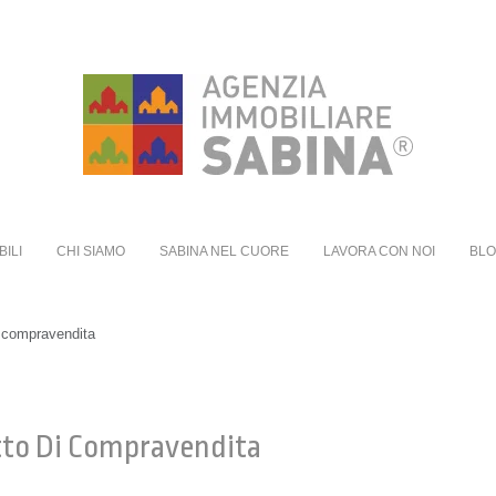
BILI
CHI SIAMO
SABINA NEL CUORE
LAVORA CON NOI
BL
i compravendita
tto Di Compravendita