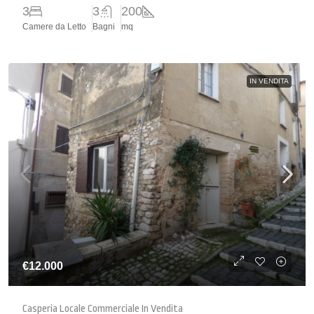
3
3
200
Camere da Letto
Bagni
mq
IN VENDITA
€12.000
Casperia Locale Commerciale In Vendita