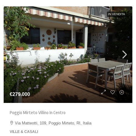
IN VENDITA
€279.000
Poggio Mirteto Villino In Centro
Via Matteotti, 109, Poggio Mirteto, RI, Italia
VILLE & CASALI