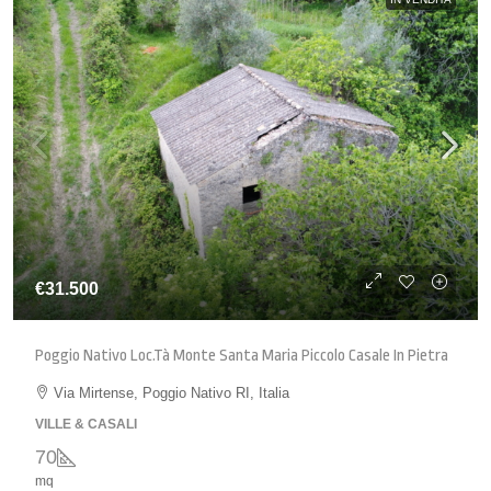
€31.500
Poggio Nativo Loc.tà Monte Santa Maria Piccolo Casale In Pietra
Via Mirtense, Poggio Nativo RI, Italia
VILLE & CASALI
70
mq