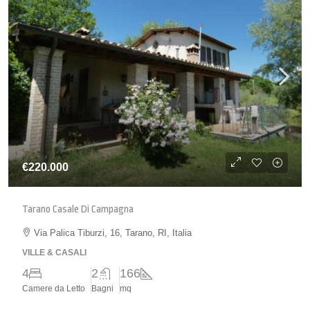
€220.000
Tarano Casale Di Campagna
Via Palica Tiburzi, 16, Tarano, RI, Italia
VILLE & CASALI
4
2
166
Camere da Letto
Bagni
mq