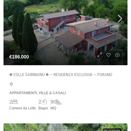
€186.000
♣ COLLE SABINIANO ♣ – RESIDENZA ESCLUSIVA – FORANO
APPARTAMENTI, VILLE & CASALI
2
2
90
Camere da Letto
Bagni
MQ
IN VENDITA