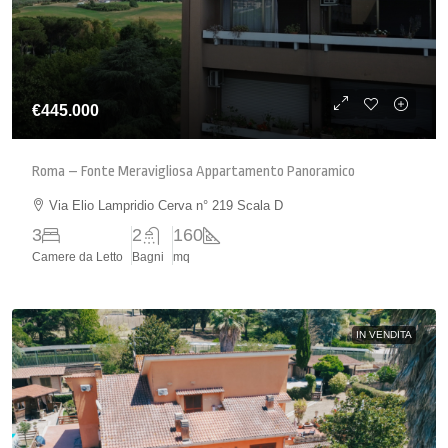
€445.000
Roma – Fonte Meravigliosa Appartamento Panoramico
Via Elio Lampridio Cerva n° 219 Scala D
3
2
160
Camere da Letto
Bagni
mq
IN VENDITA