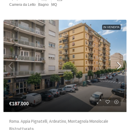
Camera da Letto
Bagno
MQ
IN VENDITA
€187.000
Roma. Appia Pignatelli, Ardeatino, Montagnola Monolocale
Ristrutturato.