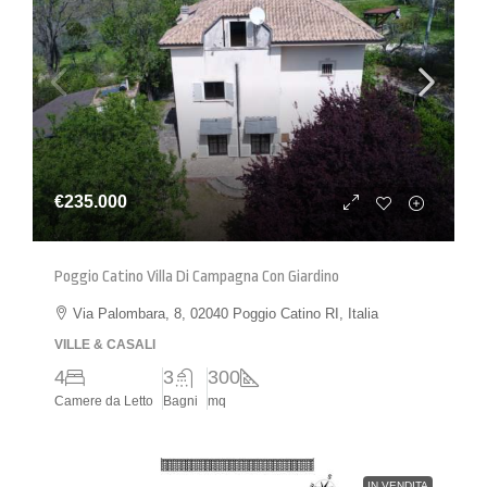
€235.000
Poggio Catino Villa Di Campagna Con Giardino
Via Palombara, 8, 02040 Poggio Catino RI, Italia
VILLE & CASALI
4
3
300
Camere da Letto
Bagni
mq
IN VENDITA