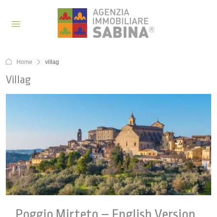
Home
villag
Villag
Poggio Mirteto – English Version