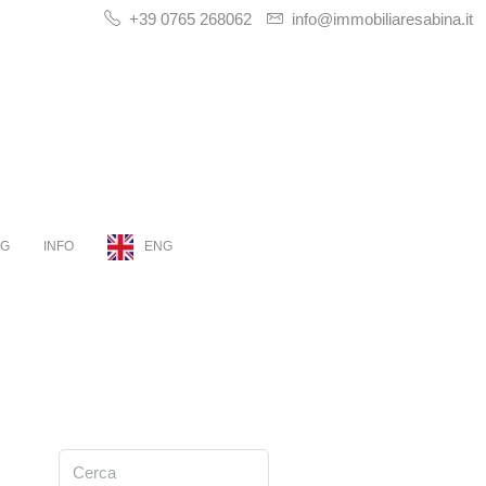
+39 0765 268062
info@immobiliaresabina.it
OG
INFO
ENG