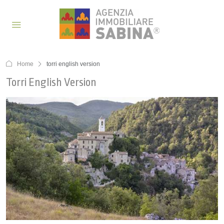
Home
torri english version
Torri English Version