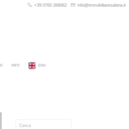
+39 0765 268062
info@immobiliaresabina.it
OG
INFO
ENG