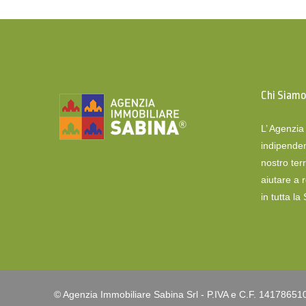
Chi Siam
L’ Agenzi
indipenden
nostro terr
aiutare a 
in tutta la
© Agenzia Immobiliare Sabina Srl - P.IVA e C.F. 14178651