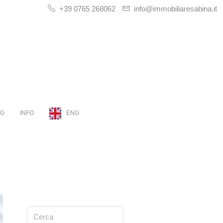
+39 0765 268062
info@immobiliaresabina.it
OG
INFO
ENG