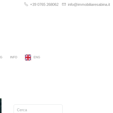
+39 0765 268062
info@immobiliaresabina.it
OG
INFO
ENG