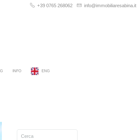
+39 0765 268062
info@immobiliaresabina.it
OG
INFO
ENG