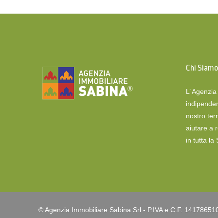
Chi Siam
L’ Agenzi
indipenden
nostro terr
aiutare a 
in tutta la
© Agenzia Immobiliare Sabina Srl - P.IVA e C.F. 14178651