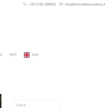
+39 0765 268062
info@immobiliaresabina.it
OG
INFO
ENG