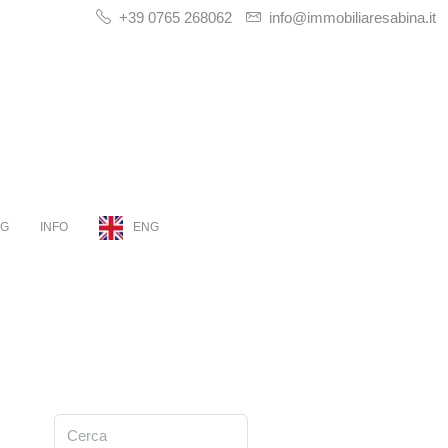
+39 0765 268062
info@immobiliaresabina.it
OG
INFO
ENG