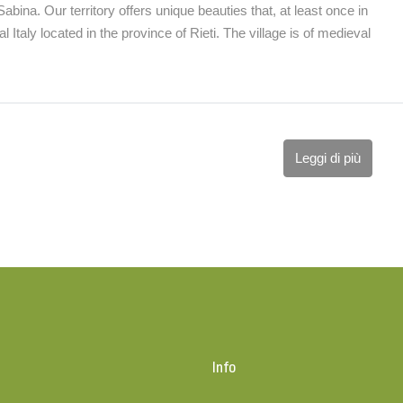
bina. Our territory offers unique beauties that, at least once in
al Italy located in the province of Rieti. The village is of medieval
Leggi di più
o
Info