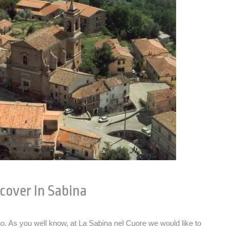
scover In Sabina
no. As you well know, at La Sabina nel Cuore we would like to