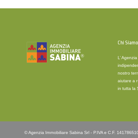
Chi Siam
L’ Agenzi
indipenden
nostro terr
aiutare a 
in tutta la
© Agenzia Immobiliare Sabina Srl - P.IVA e C.F. 14178651