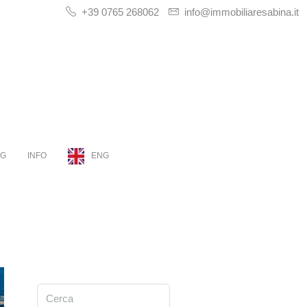
+39 0765 268062
info@immobiliaresabina.it
OG
INFO
ENG