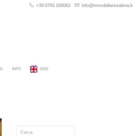
+39 0765 268062
info@immobiliaresabina.it
OG
INFO
ENG