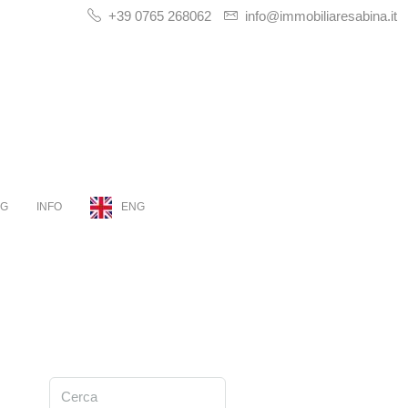
+39 0765 268062
info@immobiliaresabina.it
OG
INFO
ENG