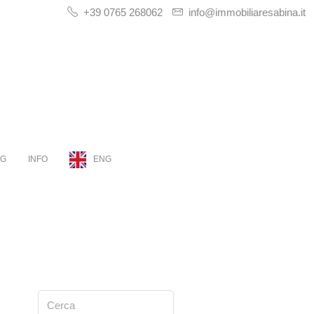
+39 0765 268062
info@immobiliaresabina.it
OG
INFO
ENG