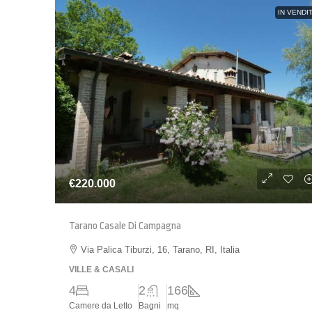
IN VENDI
€220.000
Tarano Casale Di Campagna
Via Palica Tiburzi, 16, Tarano, RI, Italia
VILLE & CASALI
4
2
166
Camere da Letto
Bagni
mq