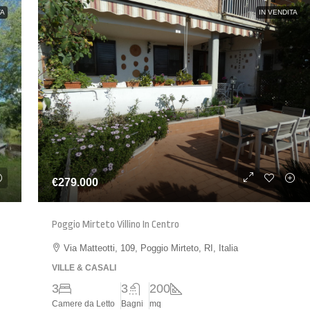
TA
IN VENDITA
€279.000
Poggio Mirteto Villino In Centro
Via Matteotti, 109, Poggio Mirteto, RI, Italia
VILLE & CASALI
3
3
200
Camere da Letto
Bagni
mq