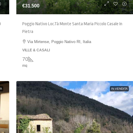
€31.500
O
Poggio Nativo Loc.tà Monte Santa Maria Piccolo Casale In
Pietra
Via Mirtense, Poggio Nativo RI, Italia
VILLE & CASALI
70
mq
TA
IN VENDITA