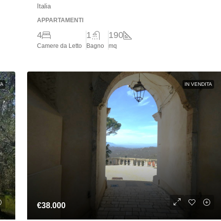
Italia
APPARTAMENTI
4
1
190
Camere da Letto
Bagno
mq
TA
IN VENDITA
€38.000