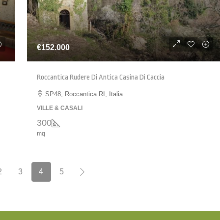
€152.000
Roccantica Rudere Di Antica Casina Di Caccia
SP48, Roccantica RI, Italia
VILLE & CASALI
300
mq
2
3
4
5