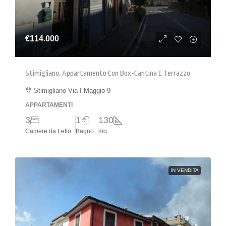
€114.000
Stimigliano. Appartamento Con Box-Cantina E Terrazzo
Stimigliano Via I Maggio 9
APPARTAMENTI
3
1
130
Camere da Letto
Bagno
mq
IN VENDITA