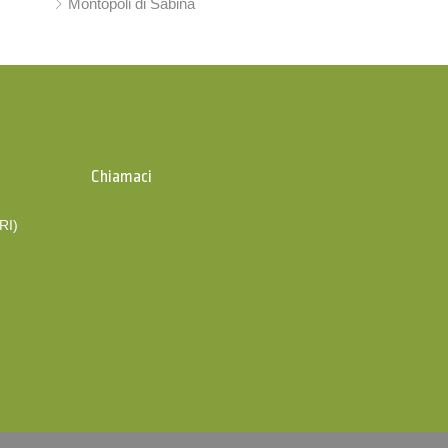
Montopoli di Sabina
Chiamaci
(RI)