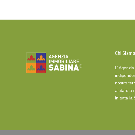
Chi Siam
L’ Agenzi
indipenden
nostro terr
aiutare a 
in tutta la