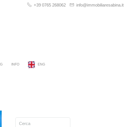
+39 0765 268062
info@immobiliaresabina.it
OG
INFO
ENG