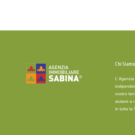
Chi Siam
L’ Agenzi
indipenden
nostro terr
aiutare a 
in tutta la