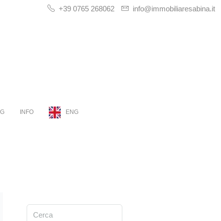
+39 0765 268062
info@immobiliaresabina.it
OG
INFO
ENG