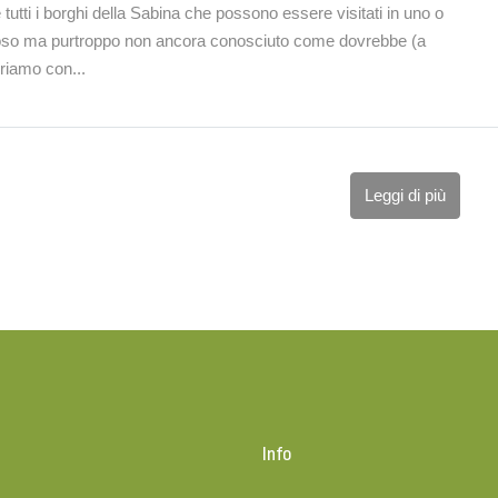
tutti i borghi della Sabina che possono essere visitati in uno o
lioso ma purtroppo non ancora conosciuto come dovrebbe (a
riamo con...
Leggi di più
o
Info