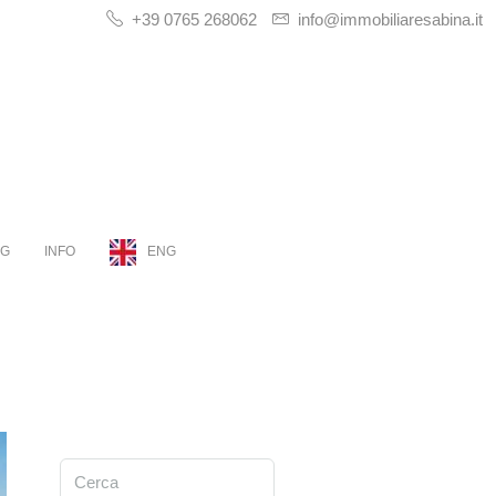
+39 0765 268062
info@immobiliaresabina.it
OG
INFO
ENG