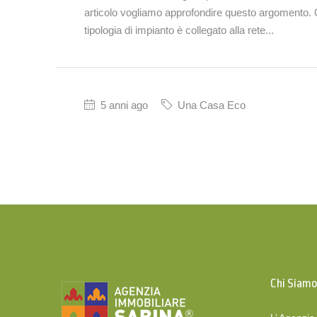
articolo vogliamo approfondire questo argomento. Q
tipologia di impianto è collegato alla rete...
5 anni ago
Una Casa Eco
Chi Siam