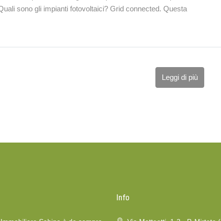
uali sono gli impianti fotovoltaici? Grid connected. Questa
Leggi di più
o
Info