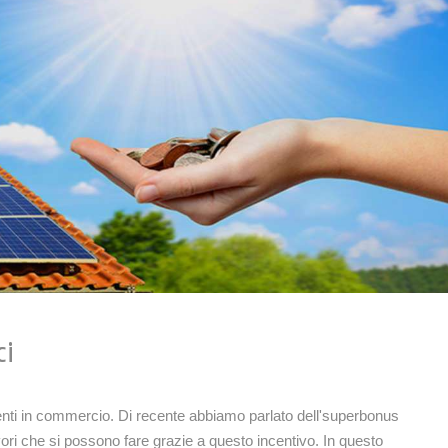
ci
resenti in commercio. Di recente abbiamo parlato dell'superbonus
lavori che si possono fare grazie a questo incentivo. In questo