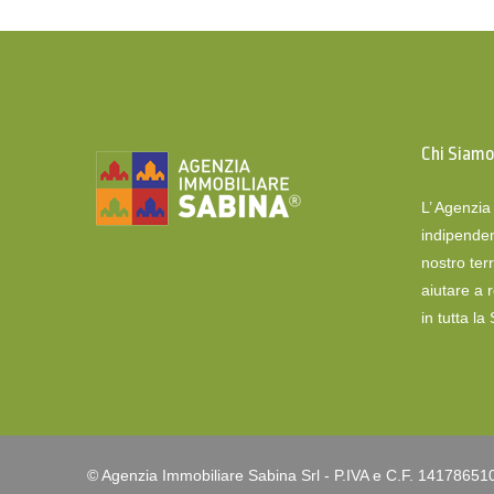
Chi Siam
L’ Agenzi
indipenden
nostro terr
aiutare a 
in tutta la
© Agenzia Immobiliare Sabina Srl - P.IVA e C.F. 14178651