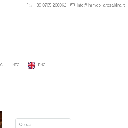
+39 0765 268062
info@immobiliaresabina.it
OG
INFO
ENG