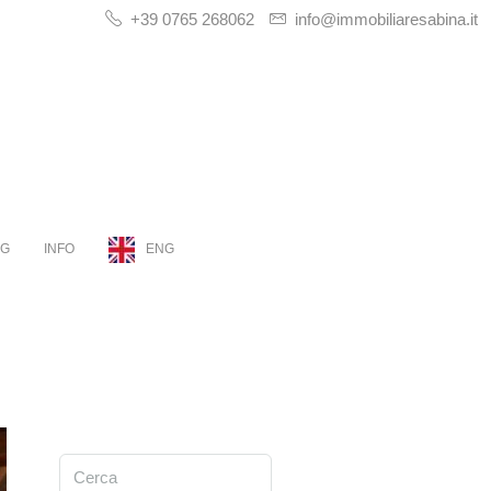
+39 0765 268062
info@immobiliaresabina.it
OG
INFO
ENG