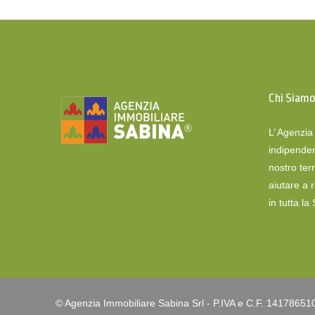
Chi Siam
L’ Agenzi
indipenden
nostro terr
aiutare a 
in tutta la
© Agenzia Immobiliare Sabina Srl - P.IVA e C.F. 14178651