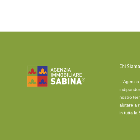
Chi Siam
L’ Agenzi
indipenden
nostro terr
aiutare a 
in tutta la