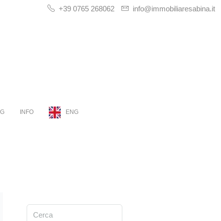
+39 0765 268062
info@immobiliaresabina.it
OG
INFO
ENG