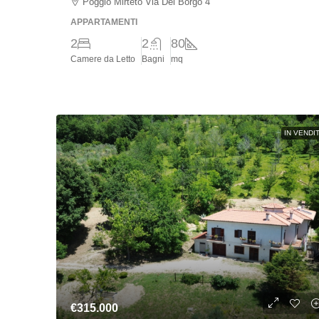
Poggio Mirteto Via Del Borgo 4
APPARTAMENTI
2
2
80
Camere da Letto
Bagni
mq
IN VENDI
€315.000