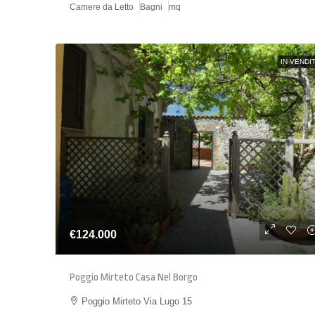
Camere da Letto
Bagni
mq
IN VENDI
€124.000
Poggio Mirteto Casa Nel Borgo
Poggio Mirteto Via Lugo 15