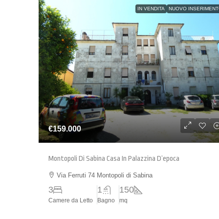
IN VENDITA
NUOVO INSERIMEN
€159.000
Montopoli Di Sabina Casa In Palazzina D’epoca
Via Ferruti 74 Montopoli di Sabina
3
1
150
Camere da Letto
Bagno
mq