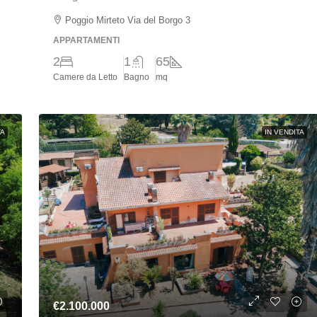
Poggio Mirteto Via del Borgo 3
APPARTAMENTI
2
1
65
Camere da Letto
Bagno
mq
TA
IN VENDITA
€2.100.000