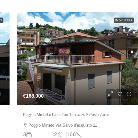
TO
IN VENDITA
€168.000
Poggio Mirteto Casa Con Terrazzo E Posti Auto
Poggio Mirteto Via Salvo d'acquisto 11
3
2
166