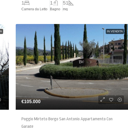
1
1
51
Camera da Letto
Bagno
mq
TA
IN VENDITA
€105.000
Poggio Mirteto Borgo San Antonio Appartamento Con
Garage