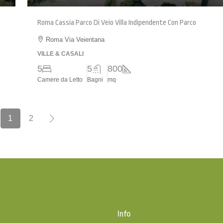
Roma Cassia Parco Di Veio Villa Indipendente Con Parco
Roma Via Veientana
VILLE & CASALI
5
5
800
Camere da Letto
Bagni
mq
1
2
o
Info