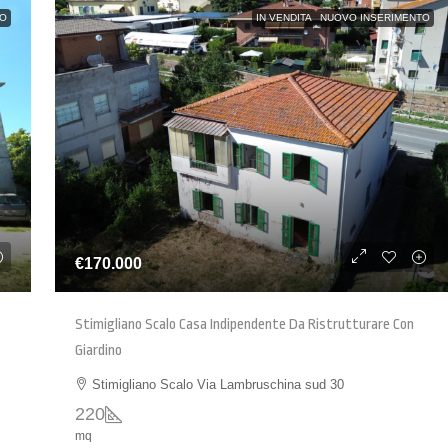
TO
IN VENDITA
NUOVO INSERIMENTO
€170.000
Stimigliano Scalo Casa Indipendente Da Ristrutturare Con
Giardino
Stimigliano Scalo Via Lambruschina sud 30
220
mq