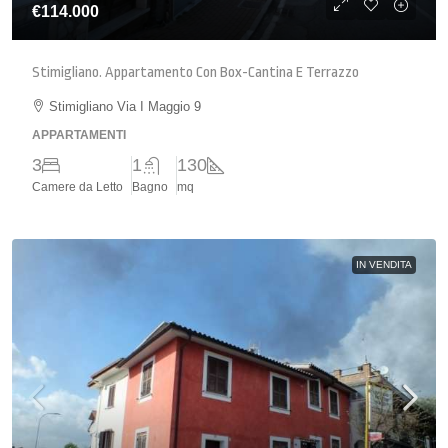
€114.000
Stimigliano. Appartamento Con Box-Cantina E Terrazzo
Stimigliano Via I Maggio 9
APPARTAMENTI
3
1
130
Camere da Letto
Bagno
mq
IN VENDITA