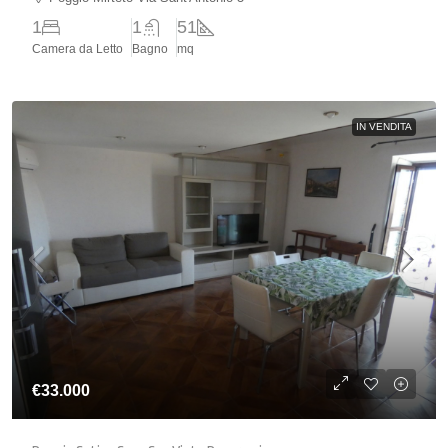
1
1
51
Camera da Letto
Bagno
mq
IN VENDITA
€33.000