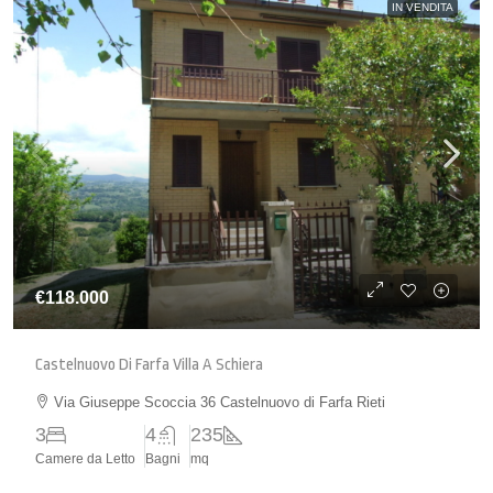
IN VENDITA
€118.000
Castelnuovo Di Farfa Villa A Schiera
Via Giuseppe Scoccia 36 Castelnuovo di Farfa Rieti
3
4
235
Camere da Letto
Bagni
mq