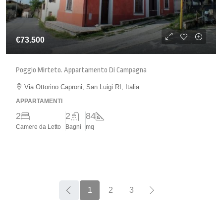
€73.500
Poggio Mirteto. Appartamento Di Campagna
Via Ottorino Caproni, San Luigi RI, Italia
APPARTAMENTI
2
2
84
Camere da Letto
Bagni
mq
1
2
3