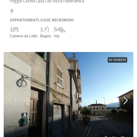
Poggio Catino Casa Con Vista Panoramica
APPARTAMENTI, CASE NEI BORGHI
1
1
54
Camera da Letto
Bagno
mq
IN VENDITA