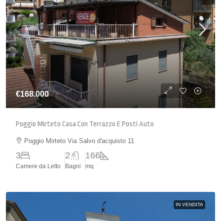
€168.000
Poggio Mirteto Casa Con Terrazzo E Posti Auto
Poggio Mirteto Via Salvo d'acquisto 11
3
2
166
Camere da Letto
Bagni
mq
IN VENDITA