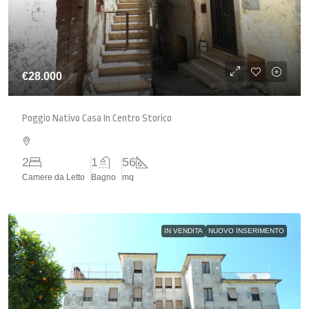
€28.000
Poggio Nativo Casa In Centro Storico
2
1
56
Camere da Letto
Bagno
mq
IN VENDITA
NUOVO INSERIMENTO