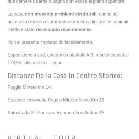
due camere da letto e bagno con vasca al piano superiore.
La casa
non presenta problemi strutturali
, anche se
necessita di lavori di ammodernamento a finiture ed impianti.
Il tetto è stato
revisionato recentemente
.
Non e’ presente impianto di riscaldamento.
Esposizione a sud, categoria catastale A/3, rendita catastale
178,95, infissi vetro – legno.
Distanze Dalla Casa In Centro Storico:
Poggio Mirteto km 14;
Stazione ferroviaria Poggio Mirteto Scalo Km 19
Autostrada A1 Ponzano Romano Soratte km 29
V I R T U A L T O U R