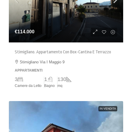
€114.000
Stimigliano. Appartamento Con Box-Cantina E Terrazzo
Stimigliano Via I Maggio 9
APPARTAMENTI
3
1
130
Camere da Letto
Bagno
mq
IN VENDITA