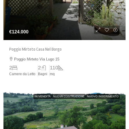
€124.000
Poggio Mirteto Casa Nel Borgo
Poggio Mirteto Via Lugo 15
2
2
110
Camere da Letto
Bagni
mq
IN VENDITA
NUOVA COSTRUZIONE
NUOVO INSERIMENTO