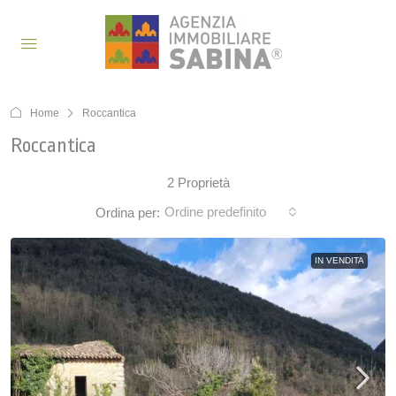
Home
Roccantica
Roccantica
2 Proprietà
Ordine predefinito
Ordina per:
IN VENDITA