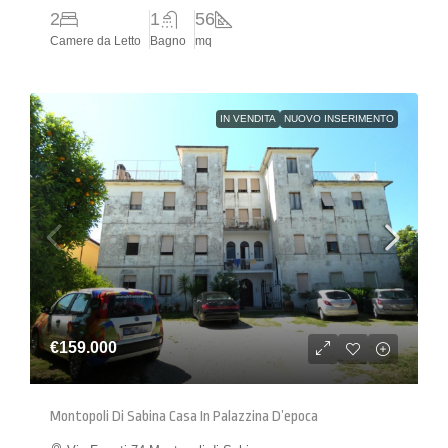
2
1
56
Camere da Letto
Bagno
mq
IN VENDITA
NUOVO INSERIMENTO
€159.000
Montopoli Di Sabina Casa In Palazzina D’epoca