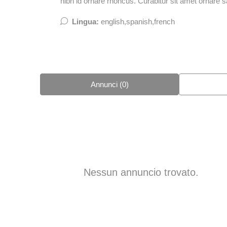
nibh id ornare rhoncus. Curabitur sit amet ornare s
Lingua:
english,spanish,french
Annunci (0)
Nessun annuncio trovato.