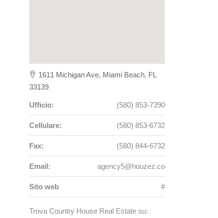
1611 Michigan Ave, Miami Beach, FL
33139
Ufficio:
(580) 853-7390
Cellulare:
(580) 853-6732
Fax:
(580) 844-6732
Email:
agency5@houzez.co
Sito web
#
Trova Country House Real Estate su: