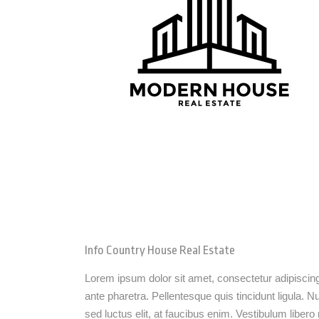
Info Country House Real Estate
Lorem ipsum dolor sit amet, consectetur adipiscing 
ante pharetra. Pellentesque quis tincidunt ligula. Nu
sed luctus elit, at faucibus enim. Vestibulum libero