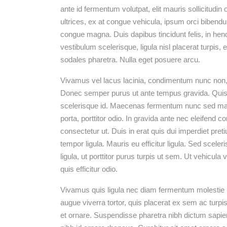
ante id fermentum volutpat, elit mauris sollicitudin
ultrices, ex at congue vehicula, ipsum orci bibendu
congue magna. Duis dapibus tincidunt felis, in hen
vestibulum scelerisque, ligula nisl placerat turpis, 
sodales pharetra. Nulla eget posuere arcu.
Vivamus vel lacus lacinia, condimentum nunc non, 
Donec semper purus ut ante tempus gravida. Quisqu
scelerisque id. Maecenas fermentum nunc sed maxim
porta, porttitor odio. In gravida ante nec eleifend 
consectetur ut. Duis in erat quis dui imperdiet pret
tempor ligula. Mauris eu efficitur ligula. Sed sc
ligula, ut porttitor purus turpis ut sem. Ut vehicul
quis efficitur odio.
Vivamus quis ligula nec diam fermentum molestie u
augue viverra tortor, quis placerat ex sem ac turp
et ornare. Suspendisse pharetra nibh dictum sapi