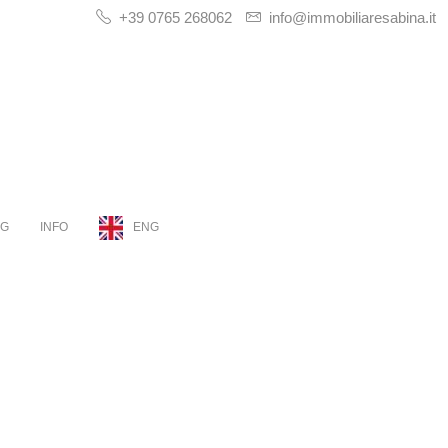
+39 0765 268062
info@immobiliaresabina.it
OG
INFO
ENG