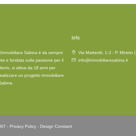
o
Info
a Immobiliare Sabina è da sempre
Via Matteotti, 1-3 - P. Mirteto 
te e fondata sulla passione per il
info@immobiliaresabina.it
itorio, si attiva da 18 anni per
realizzare un progetto immobiliare
 Sabina.
007 -
Privacy Policy
-
Design Constant