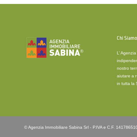
Chi Siam
L’ Agenzi
indipenden
nostro terr
aiutare a 
in tutta la
© Agenzia Immobiliare Sabina Srl - P.IVA e C.F. 14178651