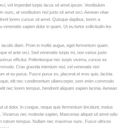
 orci, vel imperdiet turpis lacus sit amet ipsum. Vestibulum
m nunc, at vestibulum nisl justo sit amet orci. Aenean vitae
drerit lorem cursus sit amet. Quisque dapibus, lorem a
eu venenatis sapien dolor in quam. Ut eu tortor sollicitudin leo
iaculis diam. Proin in mollis augue, eget fermentum quam.
e et ante orci. Sed venenatis turpis mi, non varius justo
us efficitur. Pellentesque nec turpis viverra, cursus ex
commodo. Cras gravida interdum nisl, vel venenatis nisl
ium et eu purus. Fusce purus ex, placerat et eros quis, lacinia
elerisque, elit nec condimentum ullamcorper, sem enim commodo
a velit nec lorem tempus, hendrerit aliquam sapien lacinia. Aenean
t ut dolor. In congue, neque quis fermentum tincidunt, metus
is. Vivamus nec molestie sapien. Maecenas aliquet sit amet odio
en rutrum tempus. Nullam nec maximus nunc. Fusce ultrices